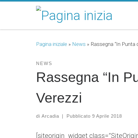
Passa al contenuto
Pagina iniziale
»
News
»
Rassegna “In Punta d
NEWS
Rassegna “In Pu
Verezzi
di
Arcadia
|
Pubblicato
9 Aprile 2018
[siteorigin_widget class=”SiteOri