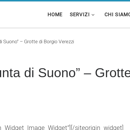
HOME
SERVIZI
CHI SIAM
i Suono” – Grotte di Borgio Verezzi
nta di Suono” – Grotte
gin_Widget_Image_Widget”]
[/siteorigin_widget]