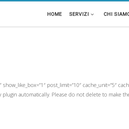
HOME
SERVIZI
CHI SIAM
show_like_box=”1″ post_limit=”10″ cache_unit=”5″ cache
 plugin automatically. Please do not delete to make th