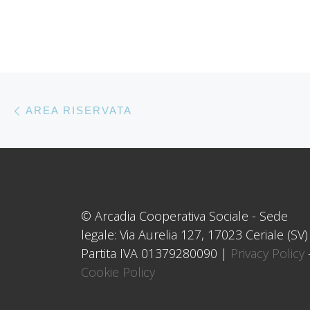
Navigazione articoli
Articolo precedente
AREA RISERVATA
© Arcadia Cooperativa Sociale - Sede
legale: Via Aurelia 127, 17023 Ceriale (SV)
Partita IVA 01379280090 |
Privacy Policy
Cookie Policy