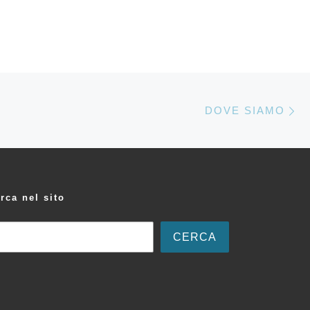
A
DOVE SIAMO
rca nel sito
CERCA