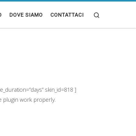
Search
O
DOVE SIAMO
CONTATTACI
_duration=”days” skin_id=818 ]
e plugin work properly.